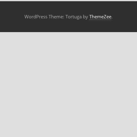
WordPress Theme: Tortuga by
ThemeZee
.